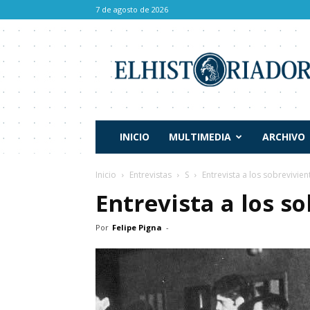
7 de agosto de 2026
El
Historiador
INICIO
MULTIMEDIA
ARCHIVO
Inicio
Entrevistas
S
Entrevista a los sobrevivie
Entrevista a los s
Por
Felipe Pigna
-