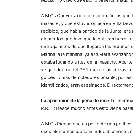
M.A.B.: Yo creo que esto lo vinieron madur
A.M.C.: Conversando con compañeros que h
masacre, y que estuvieron acá en Villa Dev
recibido, que había partido de la Junta, era
elementos que hizo que la entrega fuera in
entrega antes de que llegaran las órdenes 
Marina, a la mañana, ya estuviera avanzando
estaba jugando antes de la masacre. Aparte,
ve que dentro del GAN una de las piezas impo
golpes lo más demoledores posible; por es
identificados, eran asesinados. Directamen
La aplicación de la pena de muerte, el re
R.R.H.: Desde mucho antes esto viene pasa
A.M.C.: Pienso que es parte de una política
esos elementos jugaban indudablemente, no