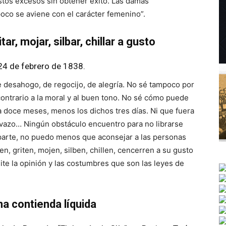
 estos excesos sin obtener éxito. Las damas
oco se aviene con el carácter femenino”.
tar, mojar, silbar, chillar a gusto
24 de febrero de 1838.
e desahogo, de regocijo, de alegría. No sé tampoco por
ontrario a la moral y al buen tono. No sé cómo puede
a doce meses, menos los dichos tres días. Ni que fuera
evazo… Ningún obstáculo encuentro para no librarse
 parte, no puedo menos que aconsejar a las personas
en, griten, mojen, silben, chillen, cencerren a su gusto
ite la opinión y las costumbres que son las leyes de
na contienda líquida