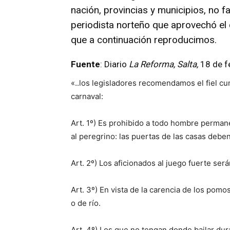
nación, provincias y municipios, no 
periodista norteño que aprovechó el 
que a continuación reproducimos.
Fuente
: Diario
La Reforma, Salta,
18 de f
«..los legisladores recomendamos el fiel cu
carnaval:
Art. 1º) Es prohibido a todo hombre perman
al peregrino: las puertas de las casas debe
Art. 2º) Los aficionados al juego fuerte ser
Art. 3º) En vista de la carencia de los pomos
o de río.
Art. 4º) Los que no tengan donde bailar dura