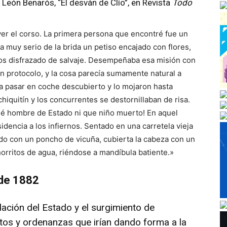
 León Benarós, “El desván de Clío”, en Revista
Todo
ver el corso. La primera persona que encontré fue un
a muy serio de la brida un petiso encajado con flores,
ños disfrazado de salvaje. Desempeñaba esa misión con
n protocolo, y la cosa parecía sumamente natural a
 a pasar en coche descubierto y lo mojaron hasta
chiquitín y los concurrentes se destornillaban de risa.
ué hombre de Estado ni que niño muerto! En aquel
idencia a los infiernos. Sentado en una carretela vieja
do con un poncho de vicuña, cubierta la cabeza con un
orritos de agua, riéndose a mandíbula batiente.»
 de 1882
ación del Estado y el surgimiento de
os y ordenanzas que irían dando forma a la