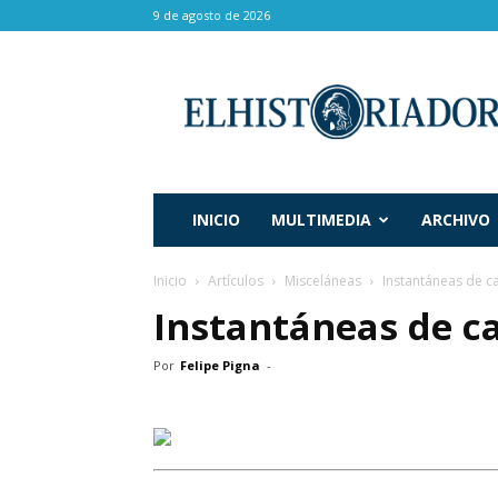
9 de agosto de 2026
El
Historiador
INICIO
MULTIMEDIA
ARCHIVO
Inicio
Artículos
Misceláneas
Instantáneas de c
Instantáneas de c
Por
Felipe Pigna
-