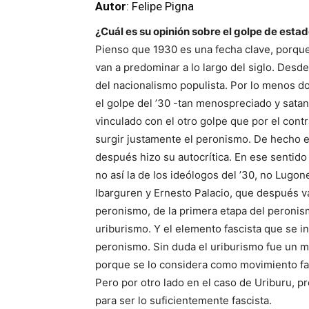
Autor
: Felipe Pigna
¿Cuál es su opinión sobre el golpe de esta
Pienso que 1930 es una fecha clave, porqu
van a predominar a lo largo del siglo. Desde
del nacionalismo populista. Por lo menos do
el golpe del ’30 -tan menospreciado y satani
vinculado con el otro golpe que por el contra
surgir justamente el peronismo. De hecho 
después hizo su autocrítica. En ese sentido
no así la de los ideólogos del ’30, no Lugo
Ibarguren y Ernesto Palacio, que después va
peronismo, de la primera etapa del peronis
uriburismo. Y el elemento fascista que se i
peronismo. Sin duda el uriburismo fue un 
porque se lo considera como movimiento fa
Pero por otro lado en el caso de Uriburu, 
para ser lo suficientemente fascista.