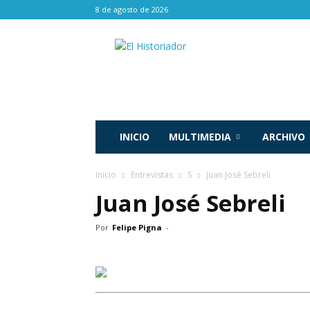
8 de agosto de 2026
El
Historiador
INICIO
MULTIMEDIA
ARCHIVO
Inicio
Entrevistas
S
Juan José Sebreli
Juan José Sebreli
Por
Felipe Pigna
-