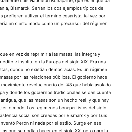
stamente Luis Napoleón Bonaparte, que es el que da
ania, Bismarck. Serían los dos ejemplos típicos de
 prefieren utilizar el término cesarista, tal vez por
sería en cierto modo como un precursor del régimen
 que en vez de reprimir a las masas, las integra y
nédito e insólito en la Europa del siglo XIX. Era una
tas, donde no existían democracias. Es un régimen
 masas por las relaciones públicas. El gobierno hace
l movimiento revolucionario del ’48 que había asolado
pa y donde los gobiernos tradicionales se dan cuenta
antigua, que las masas son un hecho real, y que hay
 cierto modo. Los regímenes bonapartistas del siglo
sistencia social son creadas por Bismarck y por Luis
nventó Perón ni nada por el estilo. Surge en ese
s que se podían hacer en el siglo XX, pero para la