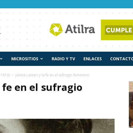
MICROSITIOS
RADIO Y TV
ENLACES
CONTACTO
-1916)
Julieta Lanteri y la fe en el sufragio femenino
 fe en el sufragio