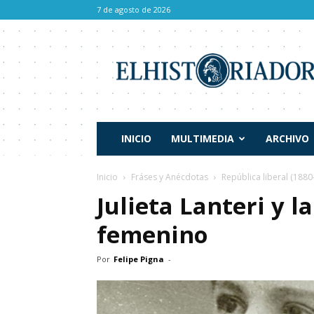
7 de agosto de 2026
El
Historiador
INICIO
MULTIMEDIA
ARCHIVO
Inicio
Fráses y Anécdotas
República liberal (1880
Julieta Lanteri y la
femenino
Por
Felipe Pigna
-