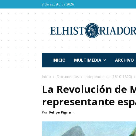
8 de agosto de 2026
El
Historiador
INICIO
MULTIMEDIA
ARCHIVO
Inicio
Documentos
Independencia (1810-1820)
La Revolución de 
representante espa
Por
Felipe Pigna
-