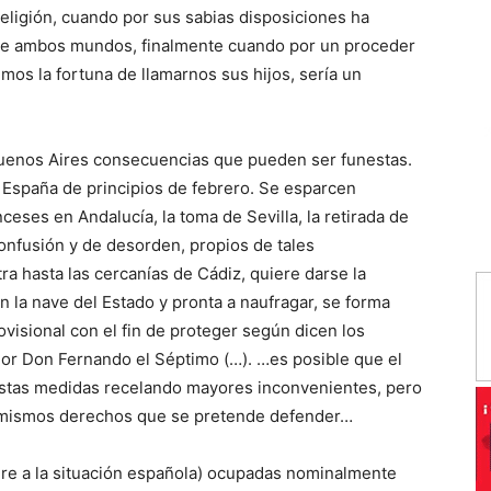
ligión, cuando por sus sabias disposiciones ha
s de ambos mundos, finalmente cuando por un proceder
emos la fortuna de llamarnos sus hijos, sería un
Buenos Aires consecuencias que pueden ser funestas.
e España de principios de febrero. Se esparcen
ceses en Andalucía, la toma de Sevilla, la retirada de
confusión y de desorden, propios de tales
a hasta las cercanías de Cádiz, quiere darse la
n la nave del Estado y pronta a naufragar, se forma
visional con el fin de proteger según dicen los
r Don Fernando el Séptimo (…). …es posible que el
 estas medidas recelando mayores inconvenientes, pero
 mismos derechos que se pretende defender…
fiere a la situación española) ocupadas nominalmente