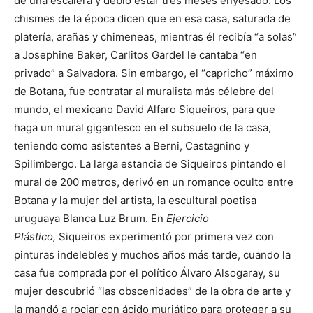
de una escalera y debió estar tres meses enyesado. Los
chismes de la época dicen que en esa casa, saturada de
platería, arañas y chimeneas, mientras él recibía “a solas”
a Josephine Baker, Carlitos Gardel le cantaba “en
privado” a Salvadora. Sin embargo, el “capricho” máximo
de Botana, fue contratar al muralista más célebre del
mundo, el mexicano David Alfaro Siqueiros, para que
haga un mural gigantesco en el subsuelo de la casa,
teniendo como asistentes a Berni, Castagnino y
Spilimbergo. La larga estancia de Siqueiros pintando el
mural de 200 metros, derivó en un romance oculto entre
Botana y la mujer del artista, la escultural poetisa
uruguaya Blanca Luz Brum. En
Ejercicio
Plástico,
Siqueiros experimentó por primera vez con
pinturas indelebles y muchos años más tarde, cuando la
casa fue comprada por el político Álvaro Alsogaray, su
mujer descubrió “las obscenidades” de la obra de arte y
la mandó a rociar con ácido muriático para proteger a su