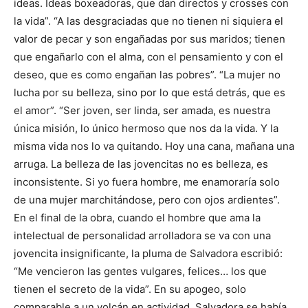
ideas. Ideas boxeadoras, que dan directos y crosses con
la vida”. “A las desgraciadas que no tienen ni siquiera el
valor de pecar y son engañadas por sus maridos; tienen
que engañarlo con el alma, con el pensamiento y con el
deseo, que es como engañan las pobres”. “La mujer no
lucha por su belleza, sino por lo que está detrás, que es
el amor”. “Ser joven, ser linda, ser amada, es nuestra
única misión, lo único hermoso que nos da la vida. Y la
misma vida nos lo va quitando. Hoy una cana, mañana una
arruga. La belleza de las jovencitas no es belleza, es
inconsistente. Si yo fuera hombre, me enamoraría solo
de una mujer marchitándose, pero con ojos ardientes”.
En el final de la obra, cuando el hombre que ama la
intelectual de personalidad arrolladora se va con una
jovencita insignificante, la pluma de Salvadora escribió:
“Me vencieron las gentes vulgares, felices… los que
tienen el secreto de la vida”. En su apogeo, solo
comparable a un volcán en actividad, Salvadora se había