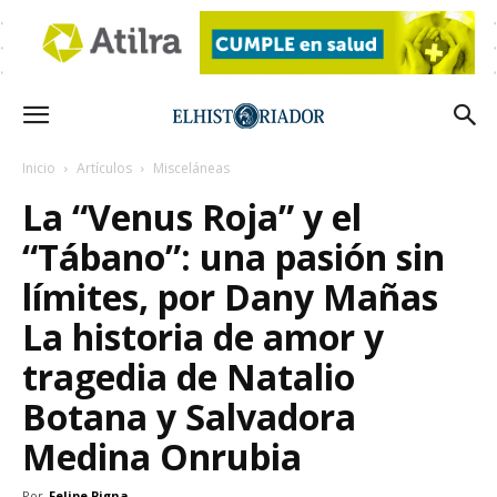
Inicio
Artículos
Misceláneas
La “Venus Roja” y el
“Tábano”: una pasión sin
límites, por Dany Mañas
La historia de amor y
tragedia de Natalio
Botana y Salvadora
Medina Onrubia
Por
Felipe Pigna
-