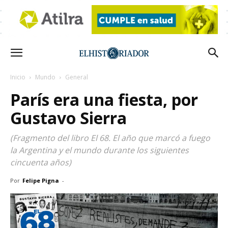
Inicio
Mundo
General
París era una fiesta, por
Gustavo Sierra
(Fragmento del libro El 68. El año que marcó a fuego
la Argentina y el mundo durante los siguientes
cincuenta años)
Por
Felipe Pigna
-