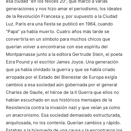
esa ciudad “en los felices 20”, que marcó a varias
generaciones y nos hizo amar el periodismo, los ideales
de la Revolución Francesa y, por supuesto a la Ciudad
Luz. París era una fiesta se publicó en 1964, cuando
“Papa” ya había muerto. Cuatro años más tarde se
convertiría en un símbolo para muchos chicos que
querían volver a encontrarse con ese espíritu del
Montparnasse junto a la editora Gertrude Stein, el poeta
Ezra Pound y el escritor James Joyce. Una generación
que ya había olvidado la guerra y que se había criado
arropada por el Estado del Bienestar de Europa exigía
cambios a esa sociedad aún gobernada por el general
Charles de Gaulle, el héroe de la II Guerra que ellos no
habían escuchado en sus históricos mensajes de la
Resistencia contra la invasión nazi y que veían ya como
un ana­cronismo. Esa sociedad demasiado estructurada,
anquilosada, no los contenía. Querían cambios y rápido.
Estaban a la búsqueda de una causa y la encontraron los