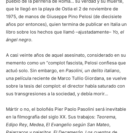
pueblo de la periferia de Roma… su verdad y su muerte,
que le llegó en la playa de Ostia el 2 de noviembre de
1975, de manos de Giuseppe Pino Pelosi (de diecisiete
años por entonces), quien termina de publicar en Italia un
libro sobre los hechos que llamó –ajustadamente–
Yo, el
ángel negro
.
A casi veinte años de aquel asesinato, considerado en su
memento como un “complot fascista, Pelosi confiesa que
actuó solo. Sin embargo, en
Pasolini, un delito italiano
,
una película reciente de Marco Tullio Giordana, se vuelve
sobre la tesis del complot: el director había saturado con
sus transgresiones a la sociedad, y debía morir…
Mártir o no, el boloñés Pier Paolo Pasolini será inevitable
en la filmografía del siglo XX. Sus trabajos:
Teorema
,
Edipo Rey
,
Medea
,
El Evangelio según San Mateo
,
Pajarracos y pajaritos
,
El Decamerón
,
Los cuentos de