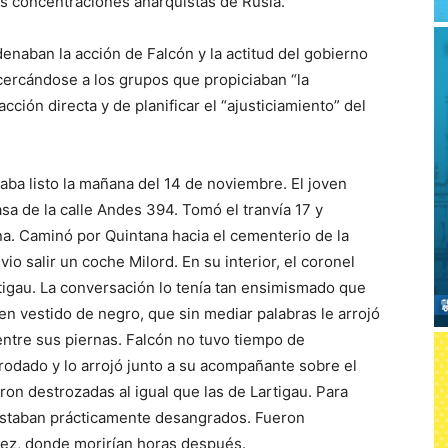
s concentraciones anarquistas de Rusia.
enaban la acción de Falcón y la actitud del gobierno
cercándose a los grupos que propiciaban “la
cción directa y de planificar el “ajusticiamiento” del
aba listo la mañana del 14 de noviembre. El joven
sa de la calle Andes 394. Tomó el tranvía 17 y
na. Caminó por Quintana hacia el cementerio de la
o salir un coche Milord. En su interior, el coronel
tigau. La conversación lo tenía tan ensimismado que
en vestido de negro, que sin mediar palabras le arrojó
entre sus piernas. Falcón no tuvo tiempo de
 rodado y lo arrojó junto a su acompañante sobre el
n destrozadas al igual que las de Lartigau. Para
s estaban prácticamente desangrados. Fueron
dez, donde morirían horas después.