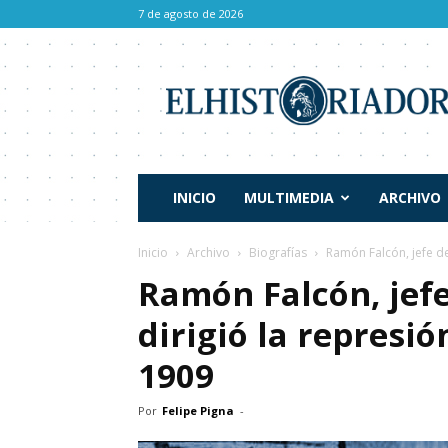
7 de agosto de 2026
El
Historiador
INICIO
MULTIMEDIA
ARCHIVO
Inicio
Archivo
Biografías
Ramón Falcón, jefe de 
Ramón Falcón, jefe
dirigió la represió
1909
Por
Felipe Pigna
-