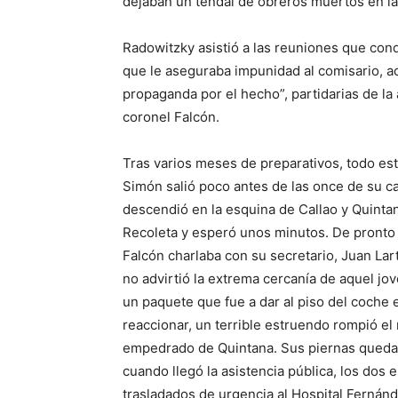
dejaban un tendal de obreros muertos en la
Radowitzky asistió a las reuniones que cond
que le aseguraba impunidad al comisario, a
propaganda por el hecho”, partidarias de la a
coronel Falcón.
Tras varios meses de preparativos, todo est
Simón salió poco antes de las once de su ca
descendió en la esquina de Callao y Quinta
Recoleta y esperó unos minutos. De pronto vi
Falcón charlaba con su secretario, Juan Lar
no advirtió la extrema cercanía de aquel jov
un paquete que fue a dar al piso del coche 
reaccionar, un terrible estruendo rompió el
empedrado de Quintana. Sus piernas quedaro
cuando llegó la asistencia pública, los do
trasladados de urgencia al Hospital Fernán