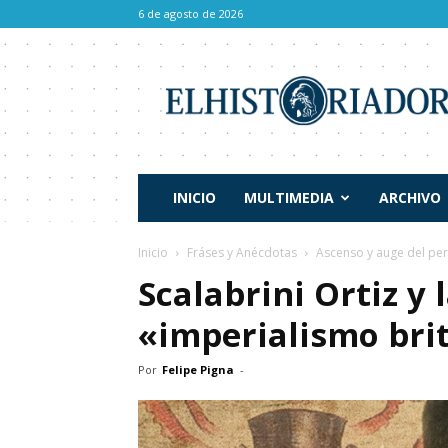
6 de agosto de 2026
El
Historiador
INICIO
MULTIMEDIA
ARCHIVO
Inicio
Fráses y Anécdotas
Ascenso y auge del pe
Scalabrini Ortiz y 
«imperialismo bri
Por
Felipe Pigna
-