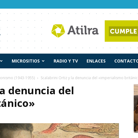
MICROSITIOS
RADIO Y TV
ENLACES
CONTACTO
ronismo (1943-1955)
Scalabrini Ortiz y la denuncia del «imperialismo británi
la denuncia del
tánico»