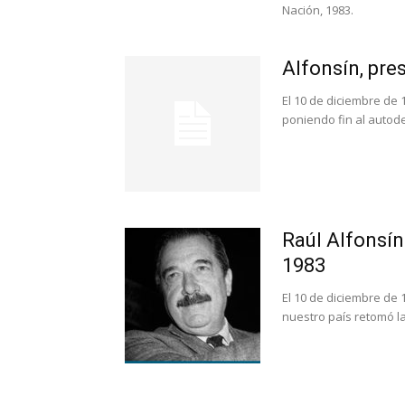
Nación, 1983.
Alfonsín, pre
El 10 de diciembre de 
poniendo fin al autod
Raúl Alfonsín
1983
El 10 de diciembre de 
nuestro país retomó l