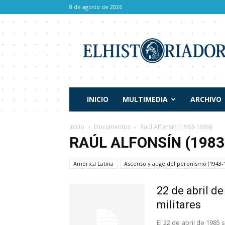
8 de agosto de 2026
El
Historiador
INICIO
MULTIMEDIA
ARCHIVO
Inicio
Documentos
Raúl Alfonsín (1983-1989)
RAÚL ALFONSÍN (1983
América Latina
Ascenso y auge del peronismo (1943-
22 de abril de
militares
El 22 de abril de 1985 