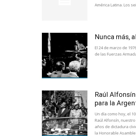
América Latina. Los sei
Nunca más, al
El 24 de marzo de 1976
de las Fuerzas Armadas
Raúl Alfonsí
para la Argen
Un día como hoy, el 10
Raúl Alfonsín, nuestr
años de dictadura cívi
la Honorable Asamblea