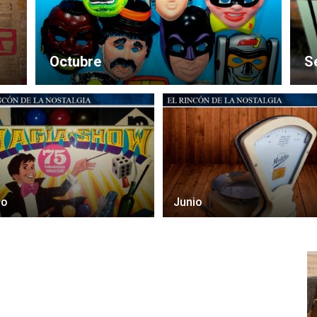
Octubre
S
io
Junio