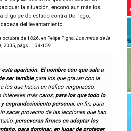
apaciguar la situación, enconó aun más los
ría el golpe de estado contra Dorrego,
a cabeza del levantamiento.
de octubre de 1826, en Felipe Pigna,
Los mitos de la
ta, 2005, págs. 158-159.
r esta aparición. El nombre con que sale a
de ser temible
para los que gravan con la
ra los que hacen un tráfico vergonzoso,
s intereses más caros;
para los que todo lo
s y engrandecimiento persona
l; en fin, para
sin sacar provecho de las lecciones que han
rtunio,
perseveran firmes en adoptar los
taño, para dominar, en lugar de proteger,