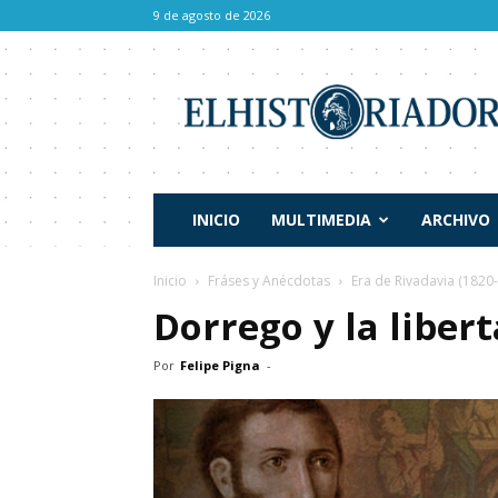
9 de agosto de 2026
El
Historiador
INICIO
MULTIMEDIA
ARCHIVO
Inicio
Fráses y Anécdotas
Era de Rivadavia (1820
Dorrego y la liber
Por
Felipe Pigna
-