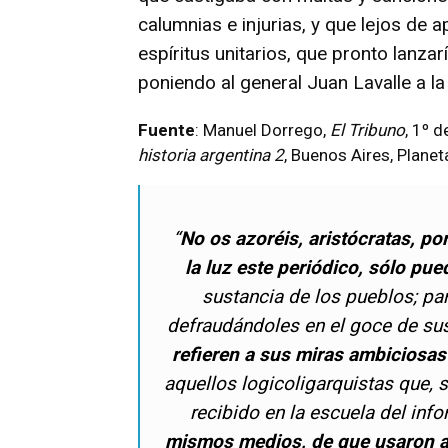
calumnias e injurias, y que lejos de 
espíritus unitarios, que pronto lanza
poniendo al general Juan Lavalle a l
Fuente
: Manuel Dorrego,
El Tribuno
, 1º 
historia argentina 2
, Buenos Aires, Plane
“
No os azoréis, aristócratas, po
la luz este periódico, sólo pue
sustancia de los pueblos; pa
defraudándoles en el goce de su
refieren a sus miras ambiciosa
aquellos logicoligarquistas que, 
recibido en la escuela del info
mismos medios, de que usaron an