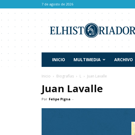
7 de agosto de 2026
El
Historiador
INICIO
MULTIMEDIA
ARCHIVO
Inicio
Biografías
L
Juan Lavalle
Juan Lavalle
Por
Felipe Pigna
-