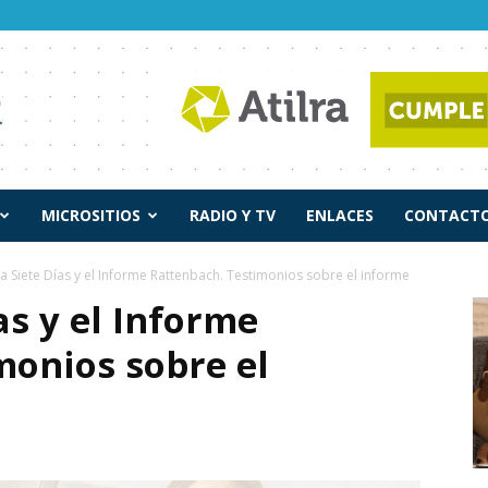
MICROSITIOS
RADIO Y TV
ENLACES
CONTACTO
ta Siete Días y el Informe Rattenbach. Testimonios sobre el informe
as y el Informe
monios sobre el