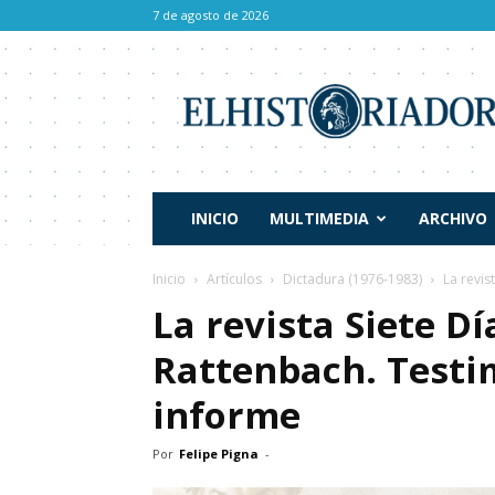
7 de agosto de 2026
El
Historiador
INICIO
MULTIMEDIA
ARCHIVO
Inicio
Artículos
Dictadura (1976-1983)
La revis
La revista Siete Dí
Rattenbach. Testi
informe
Por
Felipe Pigna
-