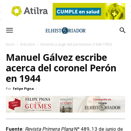
Inicio
Artículos
Ascenso y auge del peronismo (1943-1955)
Manuel Gálvez escribe
acerca del coronel Perón
en 1944
Por
Felipe Pigna
-
Fuente
:
Revista Primera Plana
Nº 489, 13 de junio de