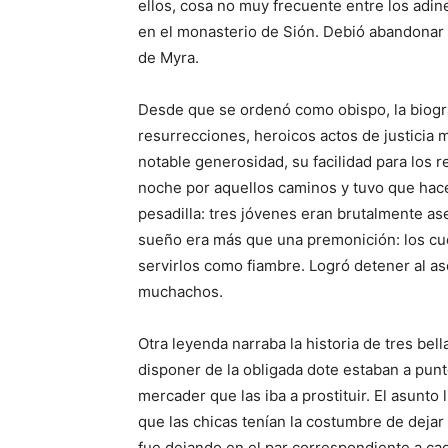
ellos, cosa no muy frecuente entre los adi
en el monasterio de Sión. Debió abandonar 
de Myra.
Desde que se ordenó como obispo, la biogra
resurrecciones, heroicos actos de justicia 
notable generosidad, su facilidad para los r
noche por aquellos caminos y tuvo que hac
pesadilla: tres jóvenes eran brutalmente a
sueño era más que una premonición: los cu
servirlos como fiambre. Logró detener al ase
muchachos.
Otra leyenda narraba la historia de tres bel
disponer de la obligada dote estaban a pun
mercader que las iba a prostituir. El asunto
que las chicas tenían la costumbre de dej
fue dejando en el par correspondiente a cada