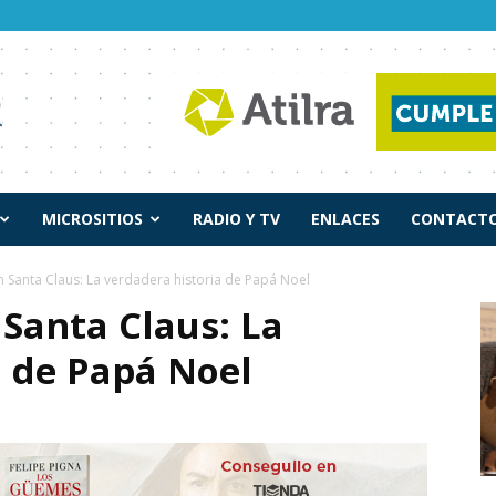
MICROSITIOS
RADIO Y TV
ENLACES
CONTACTO
 Santa Claus: La verdadera historia de Papá Noel
Santa Claus: La
a de Papá Noel