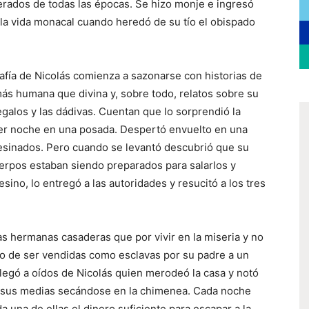
nerados de todas las épocas. Se hizo monje e ingresó
la vida monacal cuando heredó de su tío el obispado
fía de Nicolás comienza a sazonarse con historias de
más humana que divina y, sobre todo, relatos sobre su
egalos y las dádivas. Cuentan que lo sorprendió la
er noche en una posada. Despertó envuelto en una
sesinados. Pero cuando se levantó descubrió que su
erpos estaban siendo preparados para salarlos y
sino, lo entregó a las autoridades y resucitó a los tres
las hermanas casaderas que por vivir en la miseria y no
to de ser vendidas como esclavas por su padre a un
 llegó a oídos de Nicolás quien merodeó la casa y notó
ar sus medias secándose en la chimenea. Cada noche
 una de ellas el dinero suficiente para escapar a la