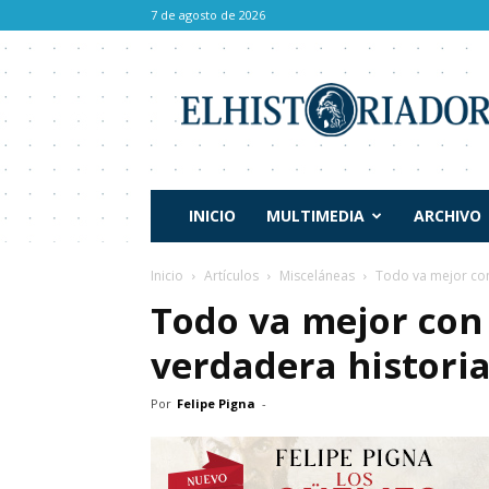
7 de agosto de 2026
El
Historiador
INICIO
MULTIMEDIA
ARCHIVO
Inicio
Artículos
Misceláneas
Todo va mejor con
Todo va mejor con 
verdadera histori
Por
Felipe Pigna
-