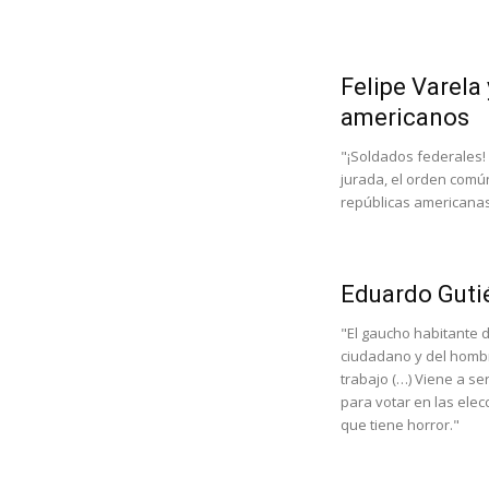
Felipe Varela
americanos
"¡Soldados federales! 
jurada, el orden común
repúblicas americanas
Eduardo Gutié
"El gaucho habitante 
ciudadano y del hombr
trabajo (…) Viene a se
para votar en las elec
que tiene horror."