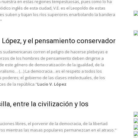
 la nuestra en estas regiones tempestuosas, pues como lo ha
ódico inglés de esta ciudad, V.E. es el Leopoldo de estas
es suben y bajan los ríos superiores enarbolando la bandera
."
 López, y el pensamiento conservador
s sudamericanas corren el peligro de hacerse plebeyas e
uerzos de los hombres de pensamiento deben dirigirse a
de este género de democratización de la igualdad, de la
iberalismo… (…) La democracia…es el respeto a todos los
 poderes; el gobierno de las clases intelectuales, de los
es de la república."
Lucio V. López
lla, entre la civilización y los
tuciones libres, el porvenir de la democracia, de la libertad
ros mientras las masas populares permanezcan en el atraso."