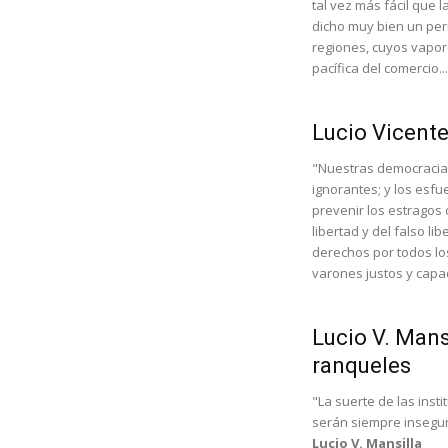
tal vez más fácil que
dicho muy bien un peri
regiones, cuyos vapor
pacífica del comercio..
Lucio Vicente
"Nuestras democracia
ignorantes; y los esf
prevenir los estragos 
libertad y del falso l
derechos por todos los
varones justos y capac
Lucio V. Mansi
ranqueles
"La suerte de las insti
serán siempre insegu
Lucio V. Mansilla