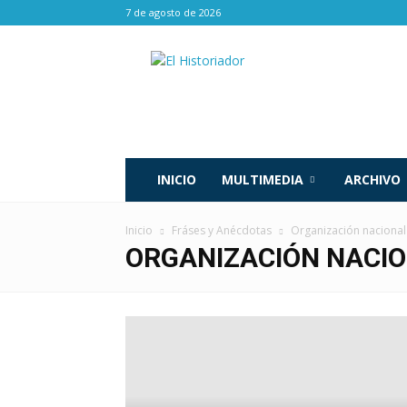
7 de agosto de 2026
El
Historiador
INICIO
MULTIMEDIA
ARCHIVO
Inicio
Fráses y Anécdotas
Organización nacional
ORGANIZACIÓN NACIO