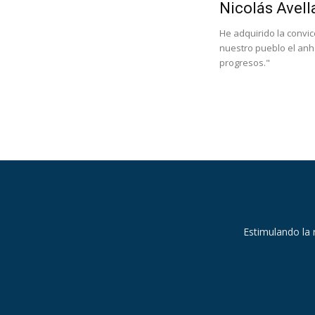
Nicolás Avell
He adquirido la convic
nuestro pueblo el anhe
progresos."
Estimulando la 