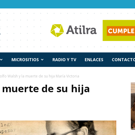
MICROSITIOS
RADIO Y TV
ENLACES
CONTACTO
lfo Walsh y la muerte de su hija María Victoria
 muerte de su hija