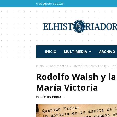
6 de agosto de 2026
El
Historiador
INICIO
MULTIMEDIA
ARCHIVO
Inicio
Documentos
Dictadura (1976-1983)
Rodo
Rodolfo Walsh y la
María Victoria
Por
Felipe Pigna
-