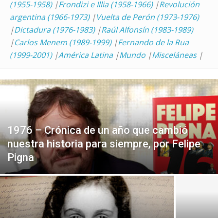
(1955-1958)
|
Frondizi e Illia (1958-1966)
|
Revolución
argentina (1966-1973)
|
Vuelta de Perón (1973-1976)
|
Dictadura (1976-1983)
|
Raúl Alfonsín (1983-1989)
|
Carlos Menem (1989-1999)
|
Fernando de la Rua
(1999-2001)
|
América Latina
|
Mundo
|
Misceláneas
|
1976 – Crónica de un año que cambió
nuestra historia para siempre, por Felipe
Pigna