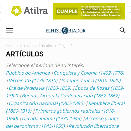
Inicio
Archivo
Artículos
Página 3
ARTÍCULOS
Seleccione el período de su interés:
Pueblos de América
|
Conquista y Colonia (1492-1776)
|
Virreinato (1776-1810)
|
Independencia (1810-1820)
|
Era de Rivadavia (1820-1829)
|
Época de Rosas (1829-
1852)
|
Buenos Aires y la Confederación (1852-1862)
|
Organización nacional (1862-1880)
|
República liberal
(1880-1916)
|
Primeros gobiernos radicales (1916-
1930)
|
Década infame (1930-1943)
|
Ascenso y auge
del peronismo (1943-1955)
|
Revolución libertadora