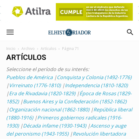
Inicio
Archivo
Artículos
Página 71
ARTÍCULOS
Seleccione el período de su interés:
Pueblos de América
|
Conquista y Colonia (1492-1776)
|
Virreinato (1776-1810)
|
Independencia (1810-1820)
|
Era de Rivadavia (1820-1829)
|
Época de Rosas (1829-
1852)
|
Buenos Aires y la Confederación (1852-1862)
|
Organización nacional (1862-1880)
|
República liberal
(1880-1916)
|
Primeros gobiernos radicales (1916-
1930)
|
Década infame (1930-1943)
|
Ascenso y auge
del peronismo (1943-1955)
|
Revolución libertadora