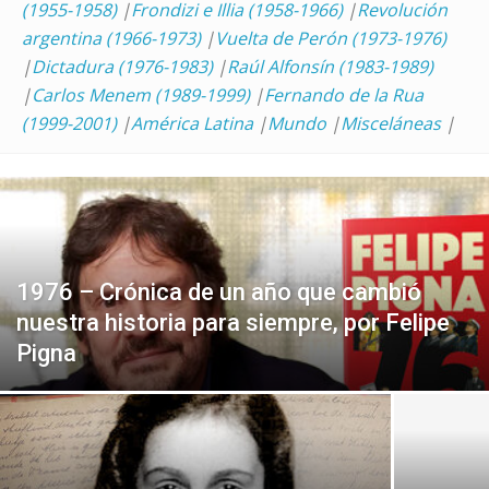
(1955-1958)
|
Frondizi e Illia (1958-1966)
|
Revolución
argentina (1966-1973)
|
Vuelta de Perón (1973-1976)
|
Dictadura (1976-1983)
|
Raúl Alfonsín (1983-1989)
|
Carlos Menem (1989-1999)
|
Fernando de la Rua
(1999-2001)
|
América Latina
|
Mundo
|
Misceláneas
|
1976 – Crónica de un año que cambió
nuestra historia para siempre, por Felipe
Pigna