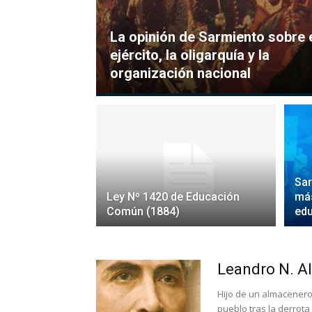
La opinión de Sarmiento sobre 
ejército, la oligarquía y la
organización nacional
Sar
Ley Nº 1420 de Educación
más
Común (1884)
edu
Leandro N. A
Hijo de un almacenero 
pueblo tras la derrota 