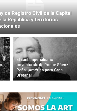
y de Registro Civil de la Capital
 la República y territorios
acionales
El «antiimperialismo
to
coyuntural» de Roque Sáenz
Peña: ¡América para Gran
Bretaña!