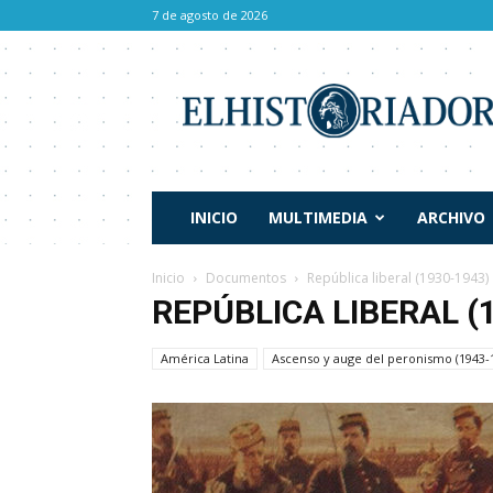
7 de agosto de 2026
El
Historiador
INICIO
MULTIMEDIA
ARCHIVO
Inicio
Documentos
República liberal (1930-1943)
REPÚBLICA LIBERAL (
América Latina
Ascenso y auge del peronismo (1943-