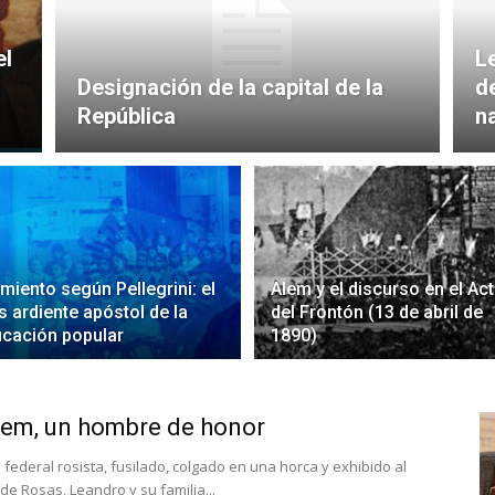
el
Le
Designación de la capital de la
de
República
n
miento según Pellegrini: el
Alem y el discurso en el Ac
 ardiente apóstol de la
del Frontón (13 de abril de
cación popular
1890)
lem, un hombre de honor
federal rosista, fusilado, colgado en una horca y exhibido al
de Rosas, Leandro y su familia...