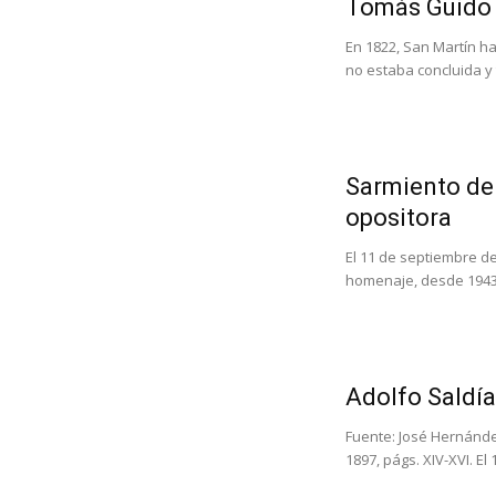
Tomás Guido
En 1822, San Martín ha
no estaba concluida y t
Sarmiento den
opositora
El 11 de septiembre d
homenaje, desde 1943 
Adolfo Saldía
Fuente: José Hernández
1897, págs. XIV-XVI. E