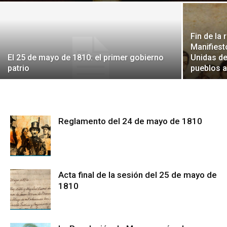
Fin de la 
Manifiest
El 25 de mayo de 1810: el primer gobierno
Unidas de
patrio
pueblos a 
Reglamento del 24 de mayo de 1810
Acta final de la sesión del 25 de mayo de
1810