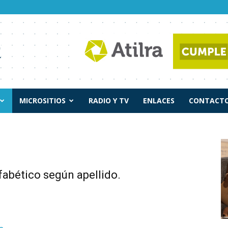
MICROSITIOS
RADIO Y TV
ENLACES
CONTACTO
lfabético según apellido.