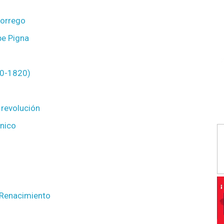
Dorrego
pe Pigna
70-1820)
a revolución
único
l Renacimiento