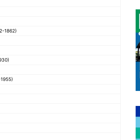
52-1862)
930)
-1955)