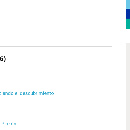
76)
ciando el descubrimiento
z Pinzón